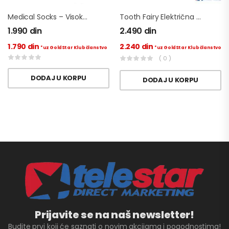
Medical Socks – Visokokvalitetne Uniseks Kompresijske Čarape
Tooth Fairy Električna Četkica Za Zube
1.990
din
2.490
din
1.790
din
2.240
din
*uz GoldStar Klub članstvo
*uz GoldStar Klub članstvo
( 0 )
DODAJ U KORPU
DODAJ U KORPU
Prijavite se na naš newsletter!
Budite prvi koji će saznati o novim akcijama i pogodnostima!