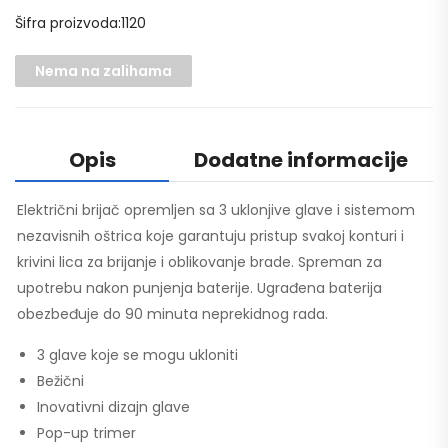
Šifra proizvoda:1120
Nema na zalihama
Opis
Dodatne informacije
Električni brijač opremljen sa 3 uklonjive glave i sistemom
nezavisnih oštrica koje garantuju pristup svakoj konturi i
krivini lica za brijanje i oblikovanje brade. Spreman za
upotrebu nakon punjenja baterije. Ugrađena baterija
obezbeđuje do 90 minuta neprekidnog rada.
3 glave koje se mogu ukloniti
Bežični
Inovativni dizajn glave
Pop-up trimer