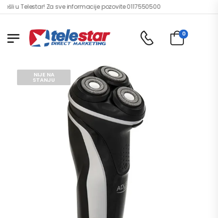
li u Telestar! Za sve informacije pozovite 0117550500
0
NIJE NA
STANJU