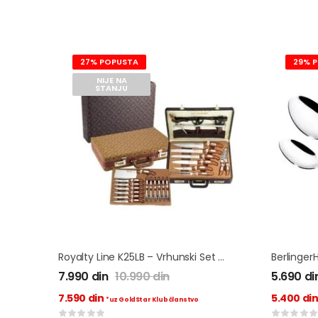
27% POPUSTA
29% 
NIJE NA
STANJU
Royalty Line K25LB – Vrhunski Set Noževa Od Nerdjajućeg Čelika
7.990
din
10.990
din
5.690
di
7.590
din
5.400
di
*uz GoldStar Klub članstvo