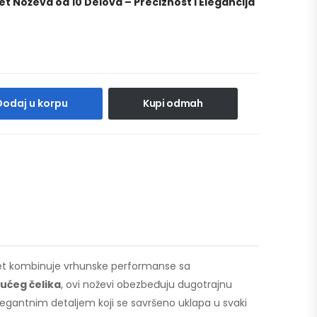
t Noževa od 10 Delova – Preciznost i Elegancija
Dodaj u korpu
Kupi odmah
 set kombinuje vrhunske performanse sa
jućeg čelika
, ovi noževi obezbeđuju dugotrajnu
elegantnim detaljem koji se savršeno uklapa u svaki