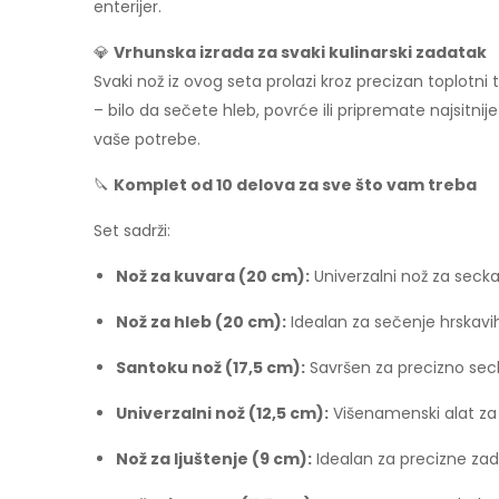
enterijer.
💎
Vrhunska izrada za svaki kulinarski zadatak
Svaki nož iz ovog seta prolazi kroz precizan toplotni
– bilo da sečete hleb, povrće ili pripremate najsitnije
vaše potrebe.
🔪
Komplet od 10 delova za sve što vam treba
Set sadrži:
Nož za kuvara (20 cm):
Univerzalni nož za secka
Nož za hleb (20 cm):
Idealan za sečenje hrskavi
Santoku nož (17,5 cm):
Savršen za precizno seck
Univerzalni nož (12,5 cm):
Višenamenski alat za 
Nož za ljuštenje (9 cm):
Idealan za precizne zada