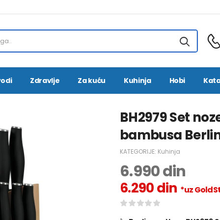
vodi
Zdravlje
Za kuću
Kuhinja
Hobi
Kata
BH2979 Set noz
bambusa Berlin
KATEGORIJE:
Kuhinja
6.990
din
6.290
din
*uz GoldSt