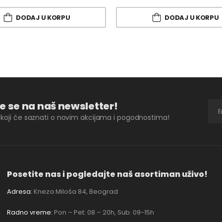
DODAJ U KORPU
DODAJ U KORPU
te se na naš newsletter!
i koji će saznati o novim akcijama i pogodnostima!
Posetite nas i pogledajte naš asortiman uživo!
Adresa:
Kneza Miloša 84, Beograd
Radno vreme:
Pon – Pet: 08 – 20h, Sub: 09-15h