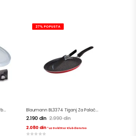
27% POPUSTA
BerlingerHaus BH6912 Tiganj Carbon Pro 24cm
Blaumann BL3374 Tiganj Za Palačinke Crveni
2.190
din
2.990
din
2.080
din
*uz GoldStar Klub članstvo