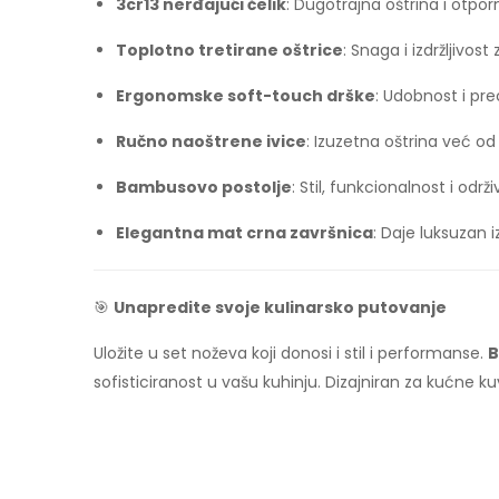
3cr13 nerđajući čelik
: Dugotrajna oštrina i otpor
Toplotno tretirane oštrice
: Snaga i izdržljivos
Ergonomske soft-touch drške
: Udobnost i pr
Ručno naoštrene ivice
: Izuzetna oštrina već od
Bambusovo postolje
: Stil, funkcionalnost i od
Elegantna mat crna završnica
: Daje luksuzan i
🎯
Unapredite svoje kulinarsko putovanje
Uložite u set noževa koji donosi i stil i performanse.
B
sofisticiranost u vašu kuhinju. Dizajniran za kućne k