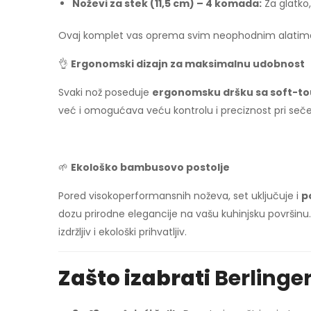
Noževi za stek (11,5 cm) – 4 komada:
Za glatko
Ovaj komplet vas oprema svim neophodnim alatima za
👌
Ergonomski dizajn za maksimalnu udobnost
Svaki nož poseduje
ergonomsku dršku sa soft-t
već i omogućava veću kontrolu i preciznost pri seč
🌱
Ekološko bambusovo postolje
Pored visokoperformansnih noževa, set uključuje i
p
dozu prirodne elegancije na vašu kuhinjsku površin
izdržljiv i ekološki prihvatljiv.
Zašto izabrati
Berlinge