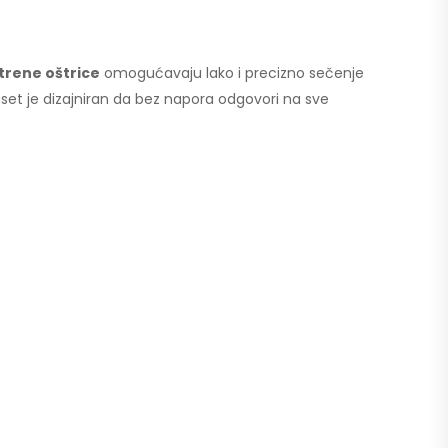
trene oštrice
omogućavaju lako i precizno sečenje
aj set je dizajniran da bez napora odgovori na sve