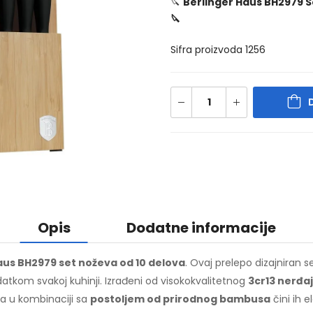
🔪
Berlinger Haus BH2979 Se
🔪
Sifra proizvoda 1256
Opis
Dodatne informacije
aus BH2979 set noževa od 10 delova
. Ovaj prelepo dizajniran
tkom svakoj kuhinji. Izrađeni od visokokvalitetnog
3cr13 nerđa
ada u kombinaciji sa
postoljem od prirodnog bambusa
čini ih 