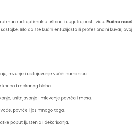
 tretman radi optimalne oštrine i dugotrajnosti ivice.
Ručno naoš
 sastojke. Bilo da ste kućni entuzijasta ili profesionalni kuvar, ov
nje, rezanje i usitnjavanje većih namirnica.
h korica i mekanog hleba.
anje, usitnjavanje i mlevenje povrća i mesa.
voće, povrće i još mnogo toga.
tke poput ljuštenja i dekorisanja.