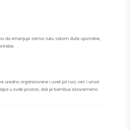
samo da smanjuje zamor ruku tokom duže upotrebe,
otrebe.
e uredno organizovane i uvek pri ruci, već i unosi
lapa u svaki prostor, dok je bambus istovremeno