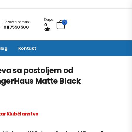
Korpa
Pozovite odmah:
0
0
011 7550 500
din
log
Kontakt
eva sa postoljem od
gerHaus Matte Black
ar Klub članstvo