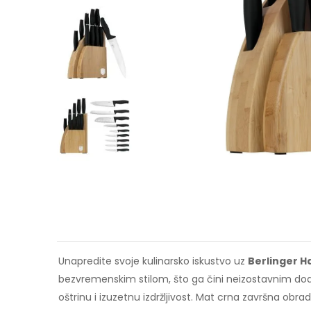
Unapredite svoje kulinarsko iskustvo uz
Berlinger H
bezvremenskim stilom, što ga čini neizostavnim doda
oštrinu i izuzetnu izdržljivost. Mat crna završna obr