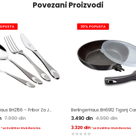
Povezani Proizvodi
POPUSTA
30% POPUSTA
BerlingerHaus BH2156 – Pribor Za Jelo 24 Delova
n
7.990
din
3.490
din
4.990
din
n
3.320
din
*uz GoldStar Klub članstvo
*uz GoldStar Klub članstvo