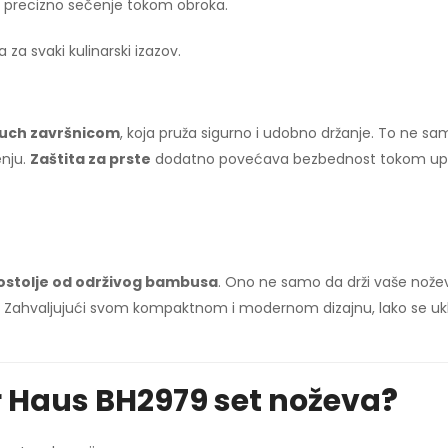
, precizno sečenje tokom obroka.
 svaki kulinarski izazov.
ouch završnicom
, koja pruža sigurno i udobno držanje. To ne 
enju.
Zaštita za prste
dodatno povećava bezbednost tokom up
ostolje od održivog bambusa
. Ono ne samo da drži vaše nožev
u. Zahvaljujući svom kompaktnom i modernom dizajnu, lako se uk
r Haus BH2979 set noževa
?