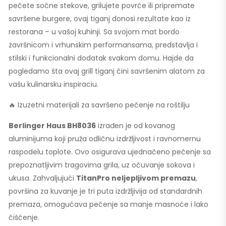
pečete sočne stekove, grilujete povrće ili pripremate
savršene burgere, ovaj tiganj donosi rezultate kao iz
restorana – u vašoj kuhinji. Sa svojom mat bordo
završnicom i vrhunskim performansama, predstavlja i
stilski i funkcionalni dodatak svakom domu. Hajde da
pogledamo šta ovaj grill tiganj čini savršenim alatom za
vašu kulinarsku inspiraciu.
🔥 Izuzetni materijali za savršeno pečenje na roštilju
Berlinger Haus BH8036
izrađen je od kovanog
aluminijuma koji pruža odličnu izdržljivost i ravnomernu
raspodelu toplote. Ovo osigurava ujednačeno pečenje sa
prepoznatljivim tragovima grila, uz očuvanje sokova i
ukusa. Zahvaljujući
TitanPro neljepljivom premazu
,
površina za kuvanje je tri puta izdržljivija od standardnih
premaza, omogućava pečenje sa manje masnoće i lako
čišćenje.