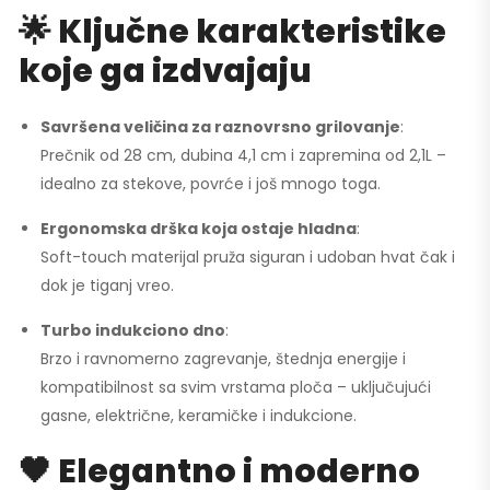
🌟 Ključne karakteristike
koje ga izdvajaju
Savršena veličina za raznovrsno grilovanje
:
Prečnik od 28 cm, dubina 4,1 cm i zapremina od 2,1L –
idealno za stekove, povrće i još mnogo toga.
Ergonomska drška koja ostaje hladna
:
Soft-touch materijal pruža siguran i udoban hvat čak i
dok je tiganj vreo.
Turbo indukciono dno
:
Brzo i ravnomerno zagrevanje, štednja energije i
kompatibilnost sa svim vrstama ploča – uključujući
gasne, električne, keramičke i indukcione.
🖤 Elegantno i moderno