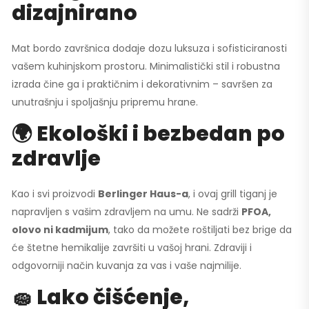
dizajnirano
Mat bordo završnica dodaje dozu luksuza i sofisticiranosti
vašem kuhinjskom prostoru. Minimalistički stil i robustna
izrada čine ga i praktičnim i dekorativnim – savršen za
unutrašnju i spoljašnju pripremu hrane.
🌍 Ekološki i bezbedan po
zdravlje
Kao i svi proizvodi
Berlinger Haus-a
, i ovaj grill tiganj je
napravljen s vašim zdravljem na umu. Ne sadrži
PFOA,
olovo ni kadmijum
, tako da možete roštiljati bez brige da
će štetne hemikalije završiti u vašoj hrani. Zdraviji i
odgovorniji način kuvanja za vas i vaše najmilije.
🧽 Lako čišćenje,