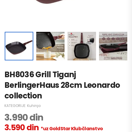
BH8036 Grill Tiganj
BerlingerHaus 28cm Leonardo
collection
KATEGORIJE:
Kuhinja
3.990
din
3.590
din
*uz GoldStar Klub članstvo