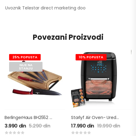
Uvoznik Telestar direct marketing doo
Povezani Proizvodi
25% POPUSTA
10% POPUSTA
NIJE NA
STANJU
BerlingerHaus BH2552 Burgundy Set Noževa Sa Daskom Za Sečenje
Starlyf Air Oven- Uredjaj Za Spremanje Hrane Na Vruć Vazduh
3.990
din
5.290
din
17.990
din
19.990
din