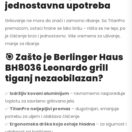
jednostavna upotreba
Grilovanje ne mora da znači i zamorno ribanje. Sa TitanPro
premazom, ostaci hrane se lako brišu – ništa se ne lepi, pa
je čišćenje brzo i jednostavno. Više vremena za uživanje,
manje za ribanje.
🎯 Zašto je Berlinger Haus
BH8036 Leonardo grill
tiganj nezaobilazan?
✅
Izdržljiv kovani aluminijum
– ravnomerno raspoređuje
toplotu za savršeno grilovana jela.
✅
TitanPro neljepljivi premaz
– dugotrajan, smanjuje
potrebu za uljem i olakšava čišćenje.
✅
Ergonomska drška koja ostaje hladna
– za sigurnost i
udobnost pri korišćenju.