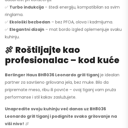
✅
Turbo indukcija
– štedi energiju, kompatibilan sa svim
ringlama.
✅
Ekološki bezbedan
– bez PFOA, olova i kadmijuma.
✅
Elegantni dizajn
– mat bordo izgled oplemenjuje svaku
kuhinju.
🍖 Roštiljajte kao
profesionalac – kod kuće
Berlinger Haus BH8036 Leonardo grill tiganj
je idealan
partner za savršeno grilovana jela, bez muke. Bilo da
pripremate meso, ribu ili povrće – ovaj tiganj vam pruža
performanse i stil kakav zaslužujete.
Unapredite svoju kuhinju već danas uz BH8036
Leonardo grill tiganj i podignite svako grilovanje na
viši nivo!
🍖