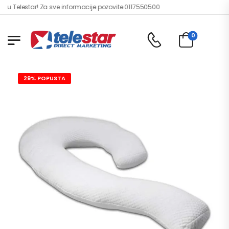
 Telestar! Za sve informacije pozovite 0117550500
0
29% POPUSTA