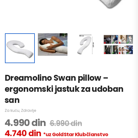
Dreamolino Swan pillow –
ergonomski jastuk za udoban
san
Za kuću
,
Zdravlje
4.990
din
6.990
din
4.740
din
*uz GoldStar Klub članstvo