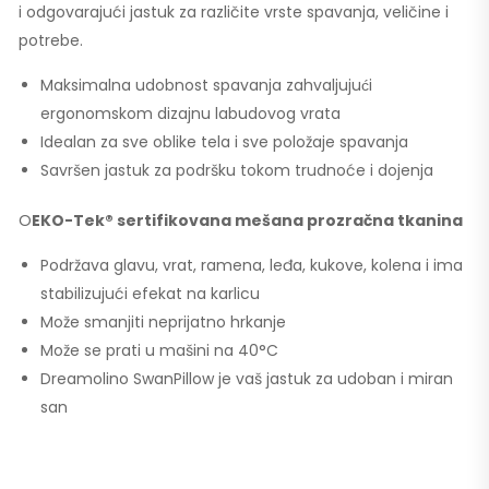
i odgovarajući jastuk za različite vrste spavanja, veličine i
potrebe.
Maksimalna udobnost spavanja zahvaljujući
ergonomskom dizajnu labudovog vrata
Idealan za sve oblike tela i sve položaje spavanja
Savršen jastuk za podršku tokom trudnoće i dojenja
O
EKO-Tek® sertifikovana mešana prozračna tkanina
Podržava glavu, vrat, ramena, leđa, kukove, kolena i ima
stabilizujući efekat na karlicu
Može smanjiti neprijatno hrkanje
Može se prati u mašini na 40°C
Dreamolino SwanPillow je vaš jastuk za udoban i miran
san