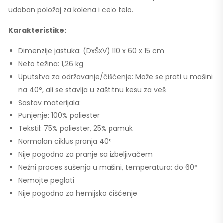
udoban položaj za kolena i celo telo.
Karakteristike:
Dimenzije jastuka: (DxŠxV) 110 x 60 x 15 cm
Neto težina: 1,26 kg
Uputstva za održavanje/čišćenje: Može se prati u mašini
na 40°, ali se stavlja u zaštitnu kesu za veš
Sastav materijala:
Punjenje: 100% poliester
Tekstil: 75% poliester, 25% pamuk
Normalan ciklus pranja 40°
Nije pogodno za pranje sa izbeljivačem
Nežni proces sušenja u mašini, temperatura: do 60°
Nemojte peglati
Nije pogodno za hemijsko čišćenje