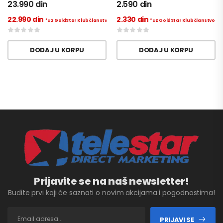
23.990
din
2.590
din
22.990
din
2.330
din
*uz GoldStar Klub članstvo
*uz GoldStar Klub članstvo
DODAJ U KORPU
DODAJ U KORPU
Prijavite se na naš newsletter!
Budite prvi koji će saznati o novim akcijama i pogodnostima!
PRIJAVI SE