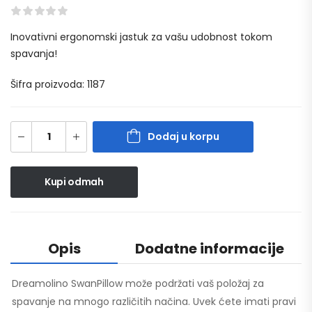
Inovativni ergonomski jastuk za vašu udobnost tokom
spavanja!
Šifra proizvoda: 1187
Dodaj u korpu
Kupi odmah
Opis
Dodatne informacije
Dreamolino SwanPillow može podržati vaš položaj za
spavanje na mnogo različitih načina. Uvek ćete imati pravi