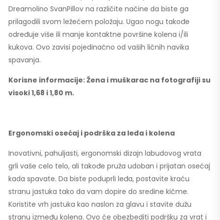
Dreamolino SvanPillov na različite načine da biste ga
prilagodili svom ležećem položaju. Ugao nogu takođe
određuje više ili manje kontaktne površine kolena i/ili
kukova. Ovo zavisi pojedinačno od vaših ličnih navika
spavanja.
Korisne informacije: Žena i muškarac na fotografiji su
visoki 1,68 i 1,80 m.
Ergonomski osećaj i podrška za leđa i kolena
Inovativni, pahuljasti, ergonomski dizajn labudovog vrata
grli vaše celo telo, ali takođe pruža udoban i prijatan osećaj
kada spavate. Da biste poduprli leđa, postavite kraću
stranu jastuka tako da vam dopire do sredine kičme.
Koristite vrh jastuka kao naslon za glavu i stavite dužu
stranu između kolena. Ovo će obezbediti podršku za vrat i