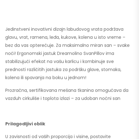
Jedinstveni inovativni dizajn labudovog vrata podržava
glavu, vrat, ramena, leđa, kukove, kolena u isto vreme –
bez da vas opterećuje. Za maksimalno miran san – svake
noći! Ergonomski jastuk Dreamolino SvanPillov ima
stabilizujući efekat na vašu karlicu i kombinuje sve
prednosti različitih jastuka za podršku glave, stomaka,
kolena ili spavanja na boku u jednom!
Prozračna, sertifikovana mešana tkanina omogućava da
vazduh cirkuliše i toplota izlazi – za udoban noćni san
Prilagodljivi oblik
U zavisnosti od vaših proporcija i visine, postavite