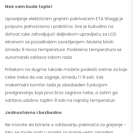
Nek vam bude toplo!
Upravljanje električnim grejnim pokrivačem ETA Shaggi je
potpuno jednostavno i praktično. Sve je bukvalno na
dohvat ruke zahvaljujući daljinskom upravljaču sa LCD
ekranom sa pozadinskim osvetljenjem. Možete birati
između 9 nivoa temperature. Podešena temperatura se
automatski održava tokom rada.
Pritiskom na dugme takođe možete podesiti vreme za koje
ćebe treba da vas zagreje, između 1 i 9 sati. Vaš
maksimalni komfor tada je obezbeđen funkcijom
predgrevanja, koja prvo brzo zagreva ćebe, a zatim ga
održava udobno toplim 9 sati na najnižoj temperaturi.
Jednostavno i bezbedno
Ne morate da brinete o održavanju pokrivača za grejanje –
lako se može prati u mašini za pranje veša. Ugrađeni