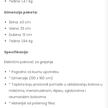
Težina: 1,47 kg
Dimenzije paketa:
Širina: 43 cm
Visina: 33 cm
Dubina: 13 cm
Težina: 1,94 kg
Specifikacije:
Električni pokrivač za grejanje
* Pogodno za kućnu upotrebu
* Dimenzije (130 x 160 cm)
* Toplota koju proizvodi pomaže u ublažavanju bolova u
mišićima, menstrualnom, išijasu, zglobovima i
reumatskim bolovima
* Materijal od polarnog flisa