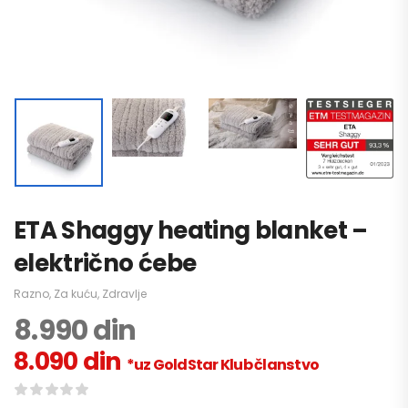
ETA Shaggy heating blanket –
električno ćebe
Razno
,
Za kuću
,
Zdravlje
8.990
din
8.090
din
*uz GoldStar Klub članstvo