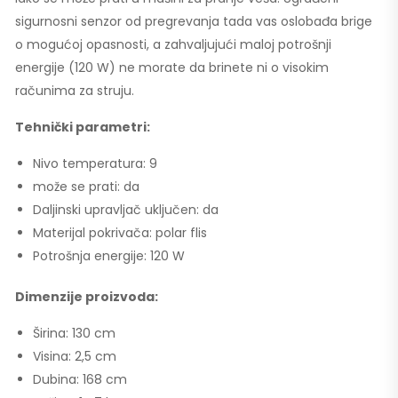
sigurnosni senzor od pregrevanja tada vas oslobađa brige
o mogućoj opasnosti, a zahvaljujući maloj potrošnji
energije (120 W) ne morate da brinete ni o visokim
računima za struju.
Tehnički parametri:
Nivo temperatura: 9
može se prati: da
Daljinski upravljač uključen: da
Materijal pokrivača: polar flis
Potrošnja energije: 120 W
Dimenzije proizvoda:
Širina: 130 cm
Visina: 2,5 cm
Dubina: 168 cm