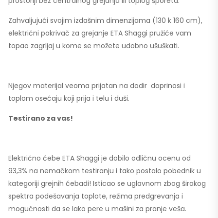
prostoriji bez centralnog grejanja ili toplog šporeta.
Zahvaljujući svojim izdašnim dimenzijama (130 k 160 cm),
električni pokrivač za grejanje ETA Shaggi pružiće vam
topao zagrljaj u kome se možete udobno ušuškati.
Njegov materijal veoma prijatan na dodir doprinosi i
toplom osećaju koji prija i telu i duši.
Testirano za vas!
Električno ćebe ETA Shaggi je dobilo odličnu ocenu od
93,3% na nemačkom testiranju i tako postalo pobednik u
kategoriji grejnih ćebadi! Isticao se uglavnom zbog širokog
spektra podešavanja toplote, režima predgrevanja i
mogućnosti da se lako pere u mašini za pranje veša.