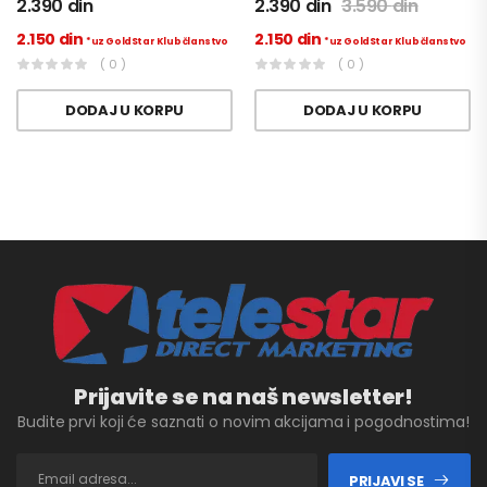
2.390
din
2.390
din
3.590
din
2.150
din
2.150
din
*uz GoldStar Klub članstvo
*uz GoldStar Klub članstvo
( 0 )
( 0 )
DODAJ U KORPU
DODAJ U KORPU
Prijavite se na naš newsletter!
Budite prvi koji će saznati o novim akcijama i pogodnostima!
PRIJAVI SE