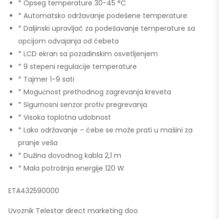
* Opseg temperature 30-45 °C
* Automatsko održavanje podešene temperature
* Daljinski upravljač za podešavanje temperature sa
opcijom odvajanja od ćebeta
* LCD ekran sa pozadinskim osvetljenjem
* 9 stepeni regulacije temperature
* Tajmer 1-9 sati
* Mogućnost prethodnog zagrevanja kreveta
* Sigurnosni senzor protiv pregrevanja
* Visoka toplotna udobnost
* Lako održavanje – ćebe se može prati u mašini za
pranje veša
* Dužina dovodnog kabla 2,1 m
* Mala potrošnja energije 120 W
ETA432590000
Uvoznik Telestar direct marketing doo