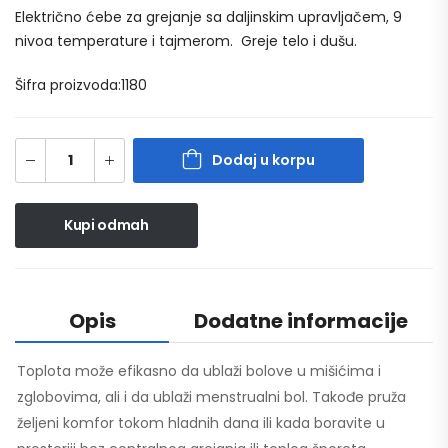
Električno ćebe za grejanje sa daljinskim upravljačem, 9
nivoa temperature i tajmerom. Greje telo i dušu.
Šifra proizvoda:1180
Dodaj u korpu
Kupi odmah
Opis
Dodatne informacije
Toplota može efikasno da ublaži bolove u mišićima i
zglobovima, ali i da ublaži menstrualni bol. Takođe pruža
željeni komfor tokom hladnih dana ili kada boravite u