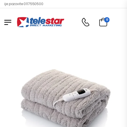
je pozovite 0117550500
0