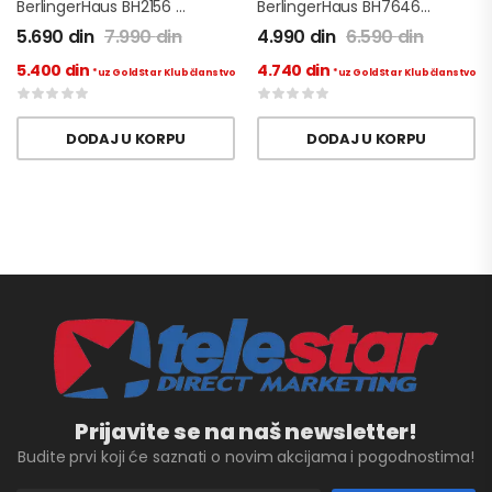
BerlingerHaus BH2156 – Pribor Za Jelo 24 Delova
BerlingerHaus BH7646 Burgundy Pleh Za Pečenje Sa Grill Žicom
5.690
din
7.990
din
4.990
din
6.590
din
5.400
din
4.740
din
*uz GoldStar Klub članstvo
*uz GoldStar Klub članstvo
DODAJ U KORPU
DODAJ U KORPU
Prijavite se na naš newsletter!
Budite prvi koji će saznati o novim akcijama i pogodnostima!