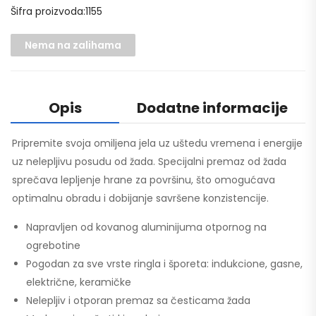
Šifra proizvoda:1155
Nema na zalihama
Opis
Dodatne informacije
Pripremite svoja omiljena jela uz uštedu vremena i energije
uz nelepljivu posudu od žada. Specijalni premaz od žada
sprečava lepljenje hrane za površinu, što omogućava
optimalnu obradu i dobijanje savršene konzistencije.
Napravljen od kovanog aluminijuma otpornog na
ogrebotine
Pogodan za sve vrste ringla i šporeta: indukcione, gasne,
električne, keramičke
Nelepljiv i otporan premaz sa česticama žada