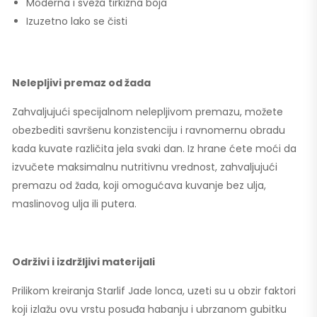
Moderna i sveža tirkizna boja
Izuzetno lako se čisti
Nelepljivi premaz od žada
Zahvaljujući specijalnom nelepljivom premazu, možete
obezbediti savršenu konzistenciju i ravnomernu obradu
kada kuvate različita jela svaki dan. Iz hrane ćete moći da
izvučete maksimalnu nutritivnu vrednost, zahvaljujući
premazu od žada, koji omogućava kuvanje bez ulja,
maslinovog ulja ili putera.
Održivi i izdržljivi materijali
Prilikom kreiranja Starlif Jade lonca, uzeti su u obzir faktori
koji izlažu ovu vrstu posuđa habanju i ubrzanom gubitku