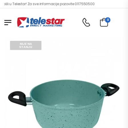
li u Telestar! Za sve informacije pozovite 0117550500
0
NIJE NA
STANJU