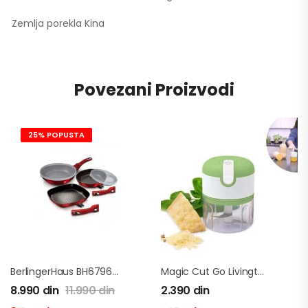
Zemlja porekla Kina
Povezani Proizvodi
25% POPUSTA
BerlingerHaus BH6796 Burgundy Set Tiganja 5 Delova
Magic Cut Go Livington – Secko
8.990
din
11.990
din
2.390
din