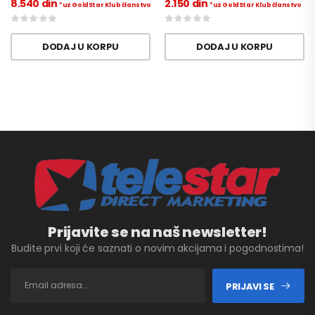
8.540
din
2.150
din
*uz GoldStar Klub članstvo
*uz GoldStar Klub članstvo
DODAJ U KORPU
DODAJ U KORPU
Prijavite se na naš newsletter!
Budite prvi koji će saznati o novim akcijama i pogodnostima!
PRIJAVI SE