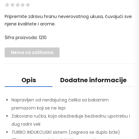
Pripremite zdravu hranu neverovatnog ukusa, čuvajući sve
njene kvalitete i arome.
Šifra proizvoda: 1210
Nema na zalihama
Opis
Dodatne informacije
Napravljen od nerđajućeg čelika sa bakarnim
premazom koji se ne lepi
Zakovana ručka, koja obezbeđuje bezbednu upotrebu i
dug radni vek
TURBO INDUKCIJSKI sistem (zagreva se duplo brže)