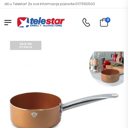
li u Telestar! Za sve informacije pozovite 0117550500
0
NIJE NA
STANJU