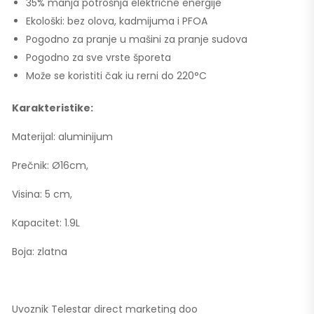
35% manja potrošnja električne energije
Ekološki: bez olova, kadmijuma i PFOA
Pogodno za pranje u mašini za pranje sudova
Pogodno za sve vrste šporeta
Može se koristiti čak iu rerni do 220°C
Karakteristike:
Materijal: aluminijum
Prečnik: Ø16cm,
Visina: 5 cm,
Kapacitet: 1.9L
Boja: zlatna
Uvoznik Telestar direct marketing doo