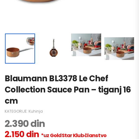
Blaumann BL3378 Le Chef
Collection Sauce Pan – tiganj 16
cm
KATEGORIJE:
Kuhinja
2.390
din
2.150
din
*uz GoldStar Klub članstvo