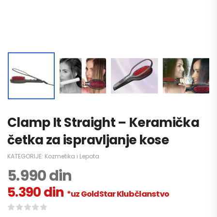
Clamp It Straight – Keramička
četka za ispravljanje kose
KATEGORIJE:
Kozmetika i Lepota
5.990
din
5.390
din
*uz GoldStar Klub članstvo