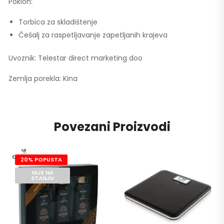
Poklon:
Torbica za skladištenje
Češalj za raspetljavanje zapetljanih krajeva
Uvoznik: Telestar direct marketing doo
Zemlja porekla: Kina
Povezani Proizvodi
20% POPUSTA
NIJE NA
STANJU