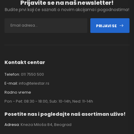
Prijavite se na naš newsletter!
Budite prvi koji će saznati o novim akcijama i pogodnostima!
PRIJAVI SE
Kontakt centar
Telefon:
011 7550 500
E-mail:
info@telestar.rs
Radno vreme
Pon - Pet: 08:30 - 18:00, Sub: 10-14h, Ned: 11-14h
Posetite nas i pogledajte naš asortiman uživo!
Adresa:
Kneza Miloša 84, Beograd