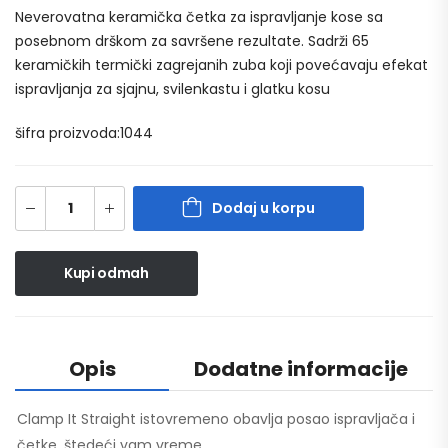
Neverovatna keramička četka za ispravljanje kose sa
posebnom drškom za savršene rezultate. Sadrži 65
keramičkih termički zagrejanih zuba koji povećavaju efekat
ispravljanja za sjajnu, svilenkastu i glatku kosu
šifra proizvoda:1044
Dodaj u korpu
Kupi odmah
Opis
Dodatne informacije
Clamp It Straight istovremeno obavlja posao ispravljača i
četke, štedeći vam vreme.