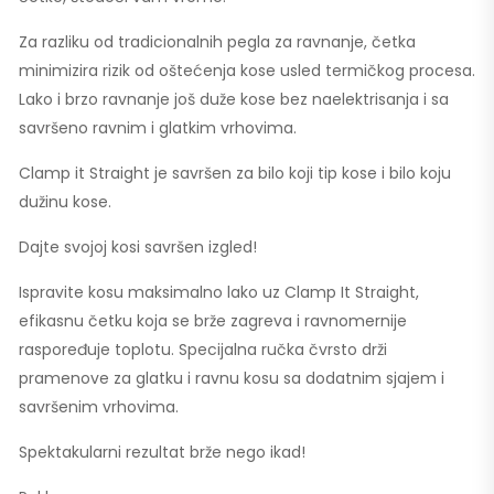
Za razliku od tradicionalnih pegla za ravnanje, četka
minimizira rizik od oštećenja kose usled termičkog procesa.
Lako i brzo ravnanje još duže kose bez naelektrisanja i sa
savršeno ravnim i glatkim vrhovima.
Clamp it Straight je savršen za bilo koji tip kose i bilo koju
dužinu kose.
Dajte svojoj kosi savršen izgled!
Ispravite kosu maksimalno lako uz Clamp It Straight,
efikasnu četku koja se brže zagreva i ravnomernije
raspoređuje toplotu. Specijalna ručka čvrsto drži
pramenove za glatku i ravnu kosu sa dodatnim sjajem i
savršenim vrhovima.
Spektakularni rezultat brže nego ikad!