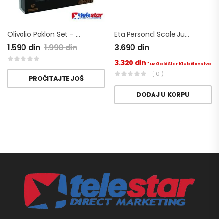
Olivolio Poklon Set – Marokansko Arganovo Ulje
Eta Personal Scale Judy Vaga
1.590
din
1.990
din
3.690
din
3.320
din
*uz GoldStar Klub članstvo
( 0 )
PROČITAJTE JOŠ
DODAJ U KORPU