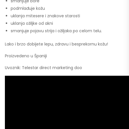
smanjuje bore
podmlađuje kožu
uklanja mitesere i znakove starosti
uklanja ožiljke od akni
smanjuje pojavu strija i ožiljaka po celom telu.
Lako i brzo dobijete lepu, zdravu i besprekornu kožu!
Proizvedeno u Španiji
Uvoznik: Telestar direct marketing doo