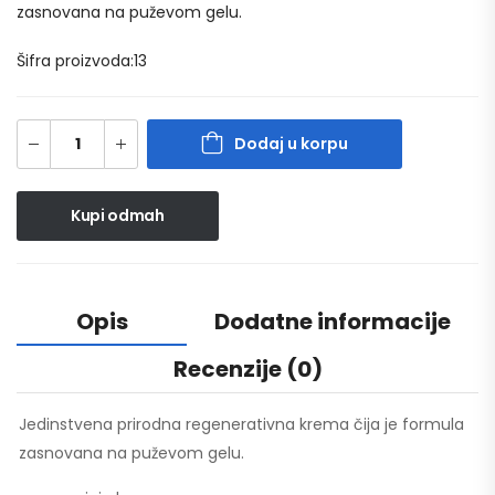
zasnovana na puževom gelu.
Šifra proizvoda:13
Dodaj u korpu
Kupi odmah
Opis
Dodatne informacije
Recenzije (0)
Jedinstvena prirodna regenerativna krema čija je formula
zasnovana na puževom gelu.