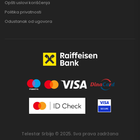
Opšti uslovi korišćenja
Politika privatnosti
Odustanak od ugovora
Telestar Srbija © 2025. Sva prava zadržana