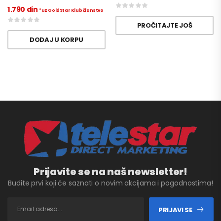
1.790
din
*uz GoldStar Klub članstvo
PROČITAJTE JOŠ
DODAJ U KORPU
Prijavite se na naš newsletter!
Budite prvi koji će saznati o novim akcijama i pogodnostima!
PRIJAVI SE