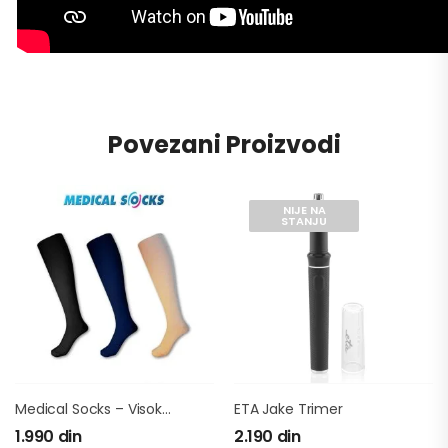
Povezani Proizvodi
NIJE NA
STANJU
Medical Socks – Visokokvalitetne Uniseks Kompresijske Čarape
ETA Jake Trimer
1.990
din
2.190
din